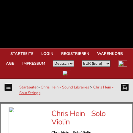
STARTSEITE
LOGIN
REGISTRIEREN
WARENKORB
AGB
IMPRESSUM
Startseite
>
Chris Hein - Sound Libraries
>
Chris Hein -
Solo Strings
Chris Hein - Solo
Violin
Chris Hein - Solo Violin