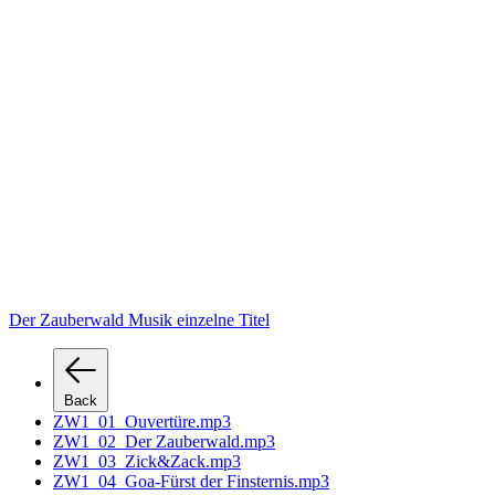
Der Zauberwald Musik einzelne Titel
Back
ZW1_01_Ouvertüre.mp3
ZW1_02_Der Zauberwald.mp3
ZW1_03_Zick&Zack.mp3
ZW1_04_Goa-Fürst der Finsternis.mp3