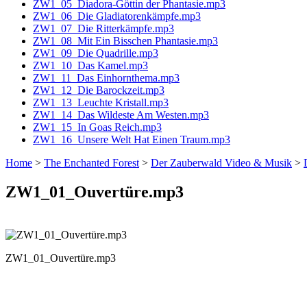
ZW1_05_Diadora-Göttin der Phantasie.mp3
ZW1_06_Die Gladiatorenkämpfe.mp3
ZW1_07_Die Ritterkämpfe.mp3
ZW1_08_Mit Ein Bisschen Phantasie.mp3
ZW1_09_Die Quadrille.mp3
ZW1_10_Das Kamel.mp3
ZW1_11_Das Einhornthema.mp3
ZW1_12_Die Barockzeit.mp3
ZW1_13_Leuchte Kristall.mp3
ZW1_14_Das Wildeste Am Westen.mp3
ZW1_15_In Goas Reich.mp3
ZW1_16_Unsere Welt Hat Einen Traum.mp3
Home
>
The Enchanted Forest
>
Der Zauberwald Video & Musik
>
ZW1_01_Ouvertüre.mp3
ZW1_01_Ouvertüre.mp3