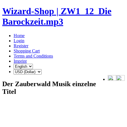
Wizard-Shop | ZW1_12_Die
Barockzeit.mp3
Home
Login
Register
Shopping Cart
Terms and Conditions
Imprint
Der Zauberwald Musik einzelne
Titel