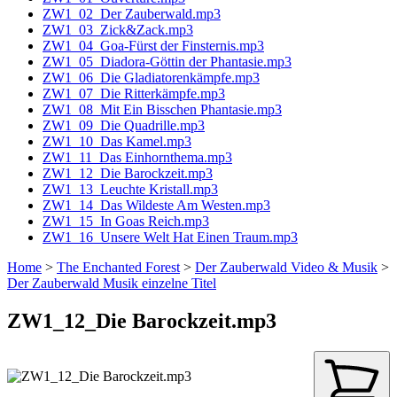
ZW1_02_Der Zauberwald.mp3
ZW1_03_Zick&Zack.mp3
ZW1_04_Goa-Fürst der Finsternis.mp3
ZW1_05_Diadora-Göttin der Phantasie.mp3
ZW1_06_Die Gladiatorenkämpfe.mp3
ZW1_07_Die Ritterkämpfe.mp3
ZW1_08_Mit Ein Bisschen Phantasie.mp3
ZW1_09_Die Quadrille.mp3
ZW1_10_Das Kamel.mp3
ZW1_11_Das Einhornthema.mp3
ZW1_12_Die Barockzeit.mp3
ZW1_13_Leuchte Kristall.mp3
ZW1_14_Das Wildeste Am Westen.mp3
ZW1_15_In Goas Reich.mp3
ZW1_16_Unsere Welt Hat Einen Traum.mp3
Home
>
The Enchanted Forest
>
Der Zauberwald Video & Musik
>
Der Zauberwald Musik einzelne Titel
ZW1_12_Die Barockzeit.mp3