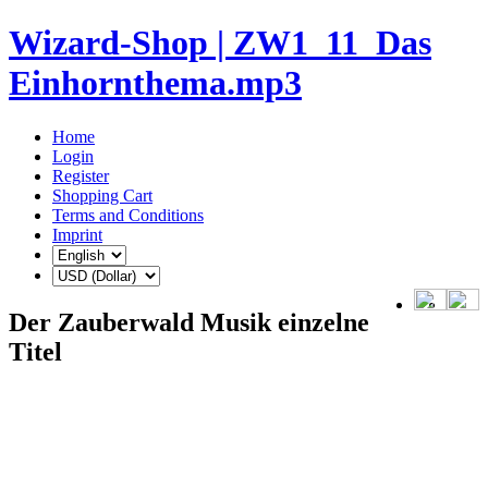
Wizard-Shop | ZW1_11_Das
Einhornthema.mp3
Home
Login
Register
Shopping Cart
Terms and Conditions
Imprint
Der Zauberwald Musik einzelne
Titel