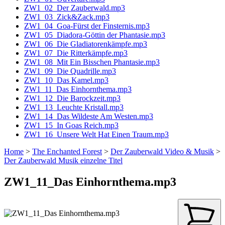
ZW1_02_Der Zauberwald.mp3
ZW1_03_Zick&Zack.mp3
ZW1_04_Goa-Fürst der Finsternis.mp3
ZW1_05_Diadora-Göttin der Phantasie.mp3
ZW1_06_Die Gladiatorenkämpfe.mp3
ZW1_07_Die Ritterkämpfe.mp3
ZW1_08_Mit Ein Bisschen Phantasie.mp3
ZW1_09_Die Quadrille.mp3
ZW1_10_Das Kamel.mp3
ZW1_11_Das Einhornthema.mp3
ZW1_12_Die Barockzeit.mp3
ZW1_13_Leuchte Kristall.mp3
ZW1_14_Das Wildeste Am Westen.mp3
ZW1_15_In Goas Reich.mp3
ZW1_16_Unsere Welt Hat Einen Traum.mp3
Home
>
The Enchanted Forest
>
Der Zauberwald Video & Musik
>
Der Zauberwald Musik einzelne Titel
ZW1_11_Das Einhornthema.mp3